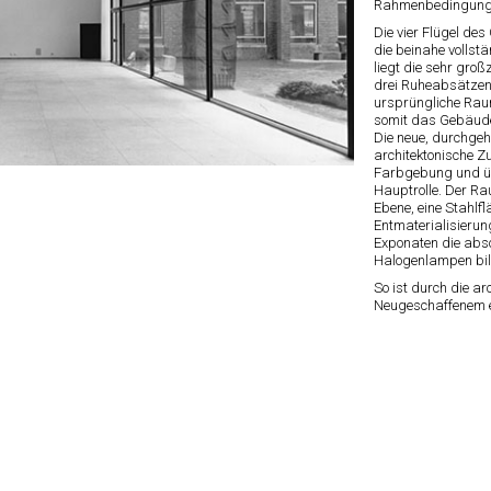
Rahmenbedingunge
Die vier Flügel de
die beinahe volls
liegt die sehr gro
drei Ruheabsätzen
ursprüngliche Rau
somit das Gebäude 
Die neue, durchge
architektonische Zu
Farbgebung und üb
Hauptrolle. Der Ra
Ebene, eine Stahlfl
Entmaterialisierung
Exponaten die abso
Halogenlampen bild
So ist durch die a
Neugeschaffenem e