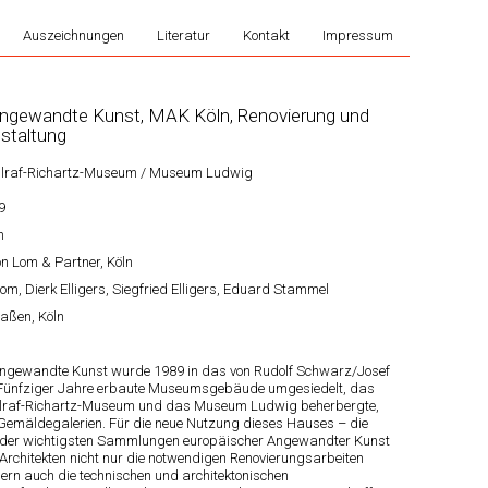
Auszeichnungen
Literatur
Kontakt
Impressum
ngewandte Kunst, MAK Köln, Renovierung und
staltung
llraf-Richartz-Museum / Museum Ludwig
9
n
on Lom & Partner, Köln
om, Dierk Elligers, Siegfried Elligers, Eduard Stammel
laßen, Köln
gewandte Kunst wurde 1989 in das von Rudolf Schwarz/Josef
 Fünfziger Jahre erbaute Museumsgebäude umgesiedelt, das
llraf-Richartz-Museum und das Museum Ludwig beherbergte,
Gemäldegalerien. Für die neue Nutzung dieses Hauses – die
r der wichtigsten Sammlungen europäischer Angewandter Kunst
rchitekten nicht nur die notwendigen Renovierungsarbeiten
rn auch die technischen und architektonischen