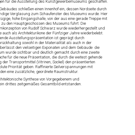
n für die Ausstellung des Kunstgewerbemuseums geschaffen.
s Gebäudes schließen einen Innenhof ein, dessen Nordseite durch
tändige Verglasung zum Schaufenster des Museums wurde. Hier
ßzügige, hohe Eingangshalle, von der aus eine gerade Treppe mit
 zu den Hauptgeschossen des Museums führt. Die
mkonzeption von Rudolf Schwarz wurde wiederhergestellt und
auch als Architekturikone der Fünfziger Jahre wiederbelebt.
hende Ausstellungspräsentation ist geprägt durch
rückhaltung sowohl in der Materialität als auch in der
erlässt den vielseitigen Exponaten und dem Gebäude die
um wurde sichtbar und deutlich gemacht durch eine zweite
äche für die neue Präsentation, die durch die weitest gehende
 der Transportmittel (Vitrinen, Sockel) den präsentierten
lute Priorität geben. Raffinierte Seilverspannungen mit
en eine zusätzliche, geordnete Raumstruktur.
rchitektonische Synthese von Vorgegebenem und
in drittes zeitgemäßes Gesamtbild entstanden.