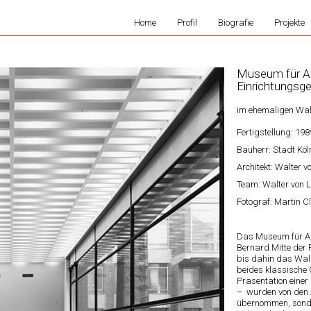
Home
Profil
Biografie
Projekte
Museum für A
Einrichtungsge
im ehemaligen Wa
Fertigstellung: 198
Bauherr: Stadt Köl
Architekt: Walter v
Team: Walter von L
Fotograf: Martin C
Das Museum für An
Bernard Mitte der
bis dahin das Wa
beides klassische 
Präsentation eine
– wurden von den A
übernommen, sonde